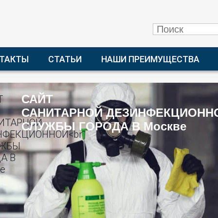
ТАКТЫ
СТАТЬИ
НАШИ ПРЕИМУЩЕСТВА
САЙТ
САНИТАРНОЙ ДЕЗИНФЕКЦИОНН
СЛУЖБЫ ГОРОДА В Москве
Как избавиться
тараканов в ка
Мы считаем, что тарака
самых «грязных» насек
проявлениях, что ни дл
Поскольку они обычно