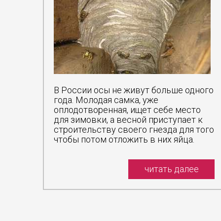
2.Испол
3.Возде
4.Профе
Химиче
поэтом
Воздей
эффекти
квартир
В России осы не живут больше одного
применя
года. Молодая самка, уже
появив
оплодотворенная, ищет себе место
вредите
для зимовки, а весной приступает к
У них 
строительству своего гнезда для того
богаты
чтобы потом отложить в них яйца.
занима
владель
читать далее
Тарак
Таракан
кусают 