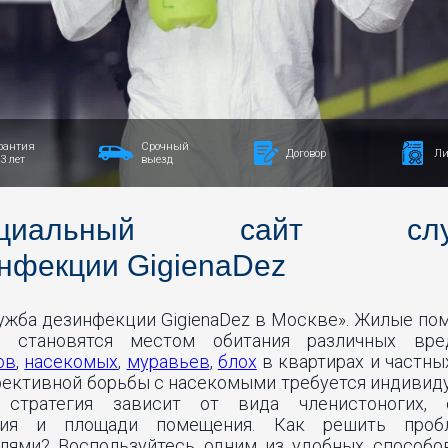
свалках и мусорных ба
рантия
Срочный
Дезинфекция
Договор
Ли
 3 лет
выезд
Игорь 
Маршан
г. Москва ул.
Опыт раб
ициальный сайт слу
нфекции GigienaDez
ужба дезинфекции GigienaDez в Москве». Жилые по
МОТООПРЫС
о становятся местом обитания различных вре
ОТ НАСЕ
ов
,
насекомых
,
муравьев
,
блох
в квартирах и частны
ективной борьбы с насекомыми требуется индивид
: стратегия зависит от вида членистоногих, 
ния и площади помещения. Как решить проб
лями? Воспользуйтесь одним из удобных способов