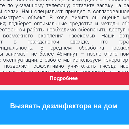
те по указанному телефону; оставьте заявку на са
й связи. Наш специалист приедет в согласованное
осмотреть объект. В ходе визита он: оценит м
ия; подберёт оптимальные средства и методы обр
ественной работы необходимо обеспечить доступ 
 возможного скопления насекомых. Наши сот
ают в гражданской одежде, что гаран
енциальность. В среднем обработка трёхком
ы занимает не более 45 минут — после этого по
к эксплуатации. В работе мы используем генератор
й позволяет эффективно уничтожать гнёзда нас
 внимание уделяем: щелям и трещинам; стыка
 и потолком; основным очагам скопления вредите
Подробнее
мся не просто устранить текущую проблему
зировать риск повторного появления насе
ичество с профессионалами даёт вам ряд преимуще
Вызвать дезинфектора на дом
служба дезинфекции GigienaDez в Мо
им услугам предоставляет такие работы 