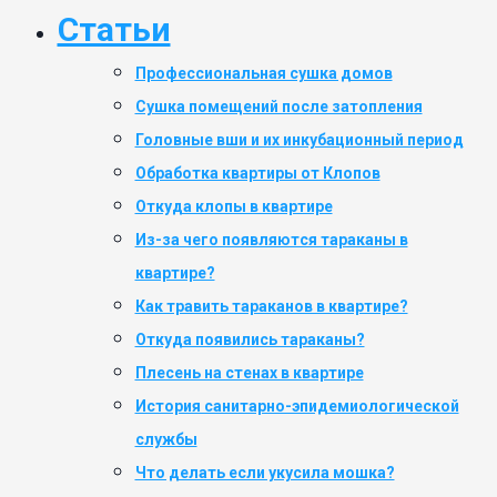
в
к
Уничтожение
Статьи
общепите
обработке
пауков
ОБРАБОТКА
Уничтожение
Заключить
Профессиональная сушка домов
ОТ
короеда
договор
КОРОНАВИРУСА
Сушка помещений после затопления
Уничтожение
Проведение
кожееда
Головные вши и их инкубационный период
работ
Уничтожение
Обработка квартиры от Клопов
по
змей
дезинфекции
Уничтожение
Откуда клопы в квартире
автотранспорта
мокриц
Из-за чего появляются тараканы в
Уничтожение
Уничтожение
плесени
уховерток
квартире?
Уничтожение
Как травить тараканов в квартире?
пчел
Откуда появились тараканы?
Уничтожение
ос
Плесень на стенах в квартире
Уничтожение
История санитарно-эпидемиологической
шершней
Уничтожение
службы
насекомых
Что делать если укусила мошка?
Фумигация