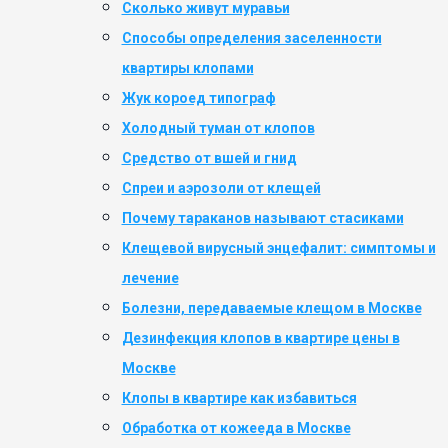
Сколько живут муравьи
Способы определения заселенности
квартиры клопами
Жук короед типограф
Холодный туман от клопов
Средство от вшей и гнид
Спреи и аэрозоли от клещей
Почему тараканов называют стасиками
Клещевой вирусный энцефалит: симптомы и
лечение
Болезни, передаваемые клещом в Москве
Дезинфекция клопов в квартире цены в
Москве
Клопы в квартире как избавиться
Обработка от кожееда в Москве