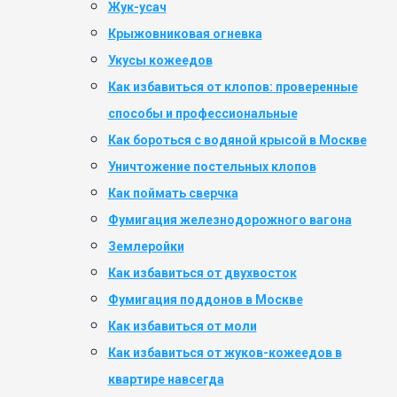
фосфином
Жук-усач
Уничтожение
Крыжовниковая огневка
блох
Укусы кожеедов
Как избавиться от клопов: проверенные
способы и профессиональные
Как бороться с водяной крысой в Москве
Уничтожение постельных клопов
Как поймать сверчка
Фумигация железнодорожного вагона
Землеройки
Как избавиться от двухвосток
Фумигация поддонов в Москве
Как избавиться от моли
Как избавиться от жуков-кожеедов в
квартире навсегда