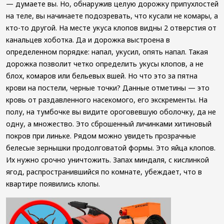
— думаете вы. Но, обнаружив целую дорожку припухлостей
на теле, вы начинаете подозревать, что кусали не комары, а
кто-то другой. На месте укуса клопов видны 2 отверстия от
канальцев хоботка. Да и дорожка выстроена в
определенном порядке: напал, укусил, опять напал. Такая
дорожка позволит четко определить укусы клопов, а не
блох, комаров или бельевых вшей. Но что это за пятна
крови на постели, черные точки? Данные отметины — это
кровь от раздавленного насекомого, его экскременты. На
полу, на тумбочке вы видите ороговевшую оболочку, да не
одну, а множество. Это сброшенный личинками хитиновый
покров при линьке. Рядом можно увидеть прозрачные
белесые зернышки продолговатой формы. Это яйца клопов.
Их нужно срочно уничтожить. Запах миндаля, с кислинкой
ягод, распространившийся по комнате, убеждает, что в
квартире появились клопы.