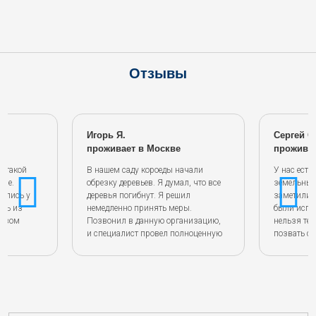
Отзывы
Игорь Я.
Сергей С
проживает в Москве
проживае
с такой
В нашем саду короеды начали
У нас есть
ире.
обрезку деревьев. Я думал, что все
земельный
вились у
деревья погибнут. Я решил
заметили 
ись из
немедленно принять меры.
были испу
ервом
Позвонил в данную организацию,
нельзя те
и специалист провел полноценную
позвать с
консультацию. Заказал услугу от
компании.
компании. Результатом очень
хорошее. С
тличную
доволен.
ыстро, а
вно.