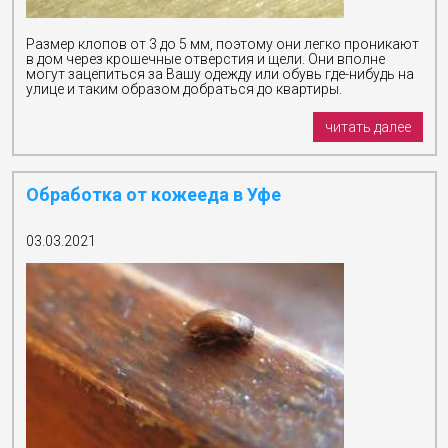
в
к
Уничтожение
общепите
обработке
пауков
Размер клопов от 3 до 5 мм, поэтому они легко проникают
ОБРАБОТКА
Уничтожение
в дом через крошечные отверстия и щели. Они вполне
Заключить
ОТ
могут зацепиться за Вашу одежду или обувь где-нибудь на
короеда
договор
улице и таким образом добраться до квартиры.
КОРОНАВИРУСА
Уничтожение
Проведение
кожееда
читать далее
работ
Уничтожение
по
змей
дезинфекции
Уничтожение
Обработка от кожееда в Уфе
автотранспорта
мокриц
Уничтожение
Уничтожение
плесени
03.03.2021
уховерток
Уничтожение
пчел
Уничтожение
ос
Уничтожение
шершней
Уничтожение
насекомых
Фумигация