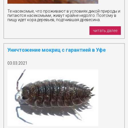
фосфином
Уничтожение
Те насекомые, что проживают в условиях дикой природы и
блох
питаются насекомыми, живут крайне недолго. Поэтому в
пищу идет кора деревьев, подгнившая древесина.
читать далее
Уничтожение мокриц с гарантией в Уфе
03.03.2021