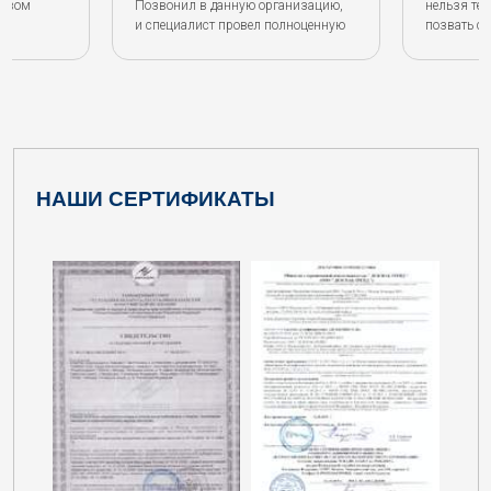
ервом
Позвонил в данную организацию,
нельзя те
и специалист провел полноценную
позвать с
консультацию. Заказал услугу от
компании.
компании. Результатом очень
хорошее. С
тличную
доволен.
ыстро, а
вно.
НАШИ СЕРТИФИКАТЫ