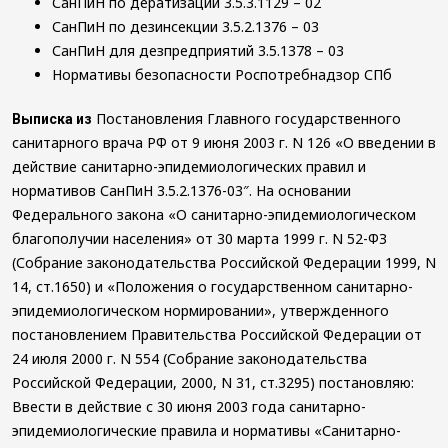
СанПиН по дератизации 3.5.3.1129 – 02
в
к
Уничтожение
СанПиН по дезинсекции 3.5.2.1376 – 03
общепите
обработке
пауков
СанПиН для дезпредприятий 3.5.1378 – 03
ОБРАБОТКА
Уничтожение
Заключить
Нормативы безопасности Роспотребнадзор СПб
ОТ
короеда
договор
КОРОНАВИРУСА
Уничтожение
Проведение
Постановления Главного государственного
кожееда
Выписка из
работ
Уничтожение
санитарного врача РФ от 9 июня 2003 г. N 126 «О введении в
по
змей
действие санитарно-эпидемиологических правил и
дезинфекции
Уничтожение
нормативов СанПиН 3.5.2.1376-03″. На основании
автотранспорта
мокриц
Федерального закона «О санитарно-эпидемиологическом
Уничтожение
Уничтожение
благополучии населения» от 30 марта 1999 г. N 52-ФЗ
плесени
уховерток
(Собрание законодательства Российской Федерации 1999, N
Уничтожение
14, ст.1650) и «Положения о государственном санитарно-
пчел
Уничтожение
эпидемиологическом нормировании», утвержденного
ос
постановлением Правительства Российской Федерации от
Уничтожение
24 июля 2000 г. N 554 (Собрание законодательства
шершней
Российской Федерации, 2000, N 31, ст.3295) постановляю:
Уничтожение
Ввести в действие с 30 июня 2003 года санитарно-
насекомых
эпидемиологические правила и нормативы «Санитарно-
Фумигация