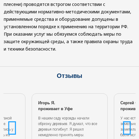
плесени) проводятся встрогом соответствии с
действующими нормативно-методическими документами,
применяемые средства и оборудование допущены в
установленном порядке к применению на территории РФ.
При оказании услуг мы обязуемся соблюдать меры по
защите окружающей среды, а также правила охраны труда
и техники безопасности.
Отзывы
Игорь Я.
Сергей С
проживает в Уфе
проживае
с такой
В нашем саду короеды начали
У нас есть
ире.
обрезку деревьев. Я думал, что все
земельный
вились у
деревья погибнут. Я решил
заметили 
ись из
немедленно принять меры.
были испу