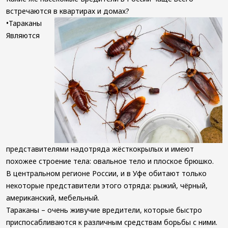
в
к
Уничтожение
встречаются в квартирах и домах?
общепите
обработке
пауков
•Тараканы
ОБРАБОТКА
Уничтожение
Заключить
Являются
ОТ
короеда
договор
КОРОНАВИРУСА
Уничтожение
Проведение
кожееда
работ
Уничтожение
по
змей
дезинфекции
Уничтожение
автотранспорта
мокриц
Уничтожение
Уничтожение
плесени
уховерток
Уничтожение
пчел
представителями надотряда жёсткокрылых и имеют
Уничтожение
похожее строение тела: овальное тело и плоское брюшко.
ос
В центральном регионе России, и в Уфе обитают только
Уничтожение
некоторые представители этого отряда: рыжий, чёрный,
шершней
американский, мебельный.
Уничтожение
Тараканы – очень живучие вредители, которые быстро
насекомых
Фумигация
приспосабливаются к различным средствам борьбы с ними.