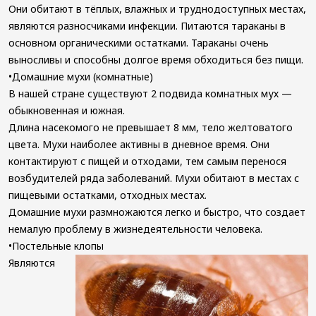
фосфином
Они обитают в тёплых, влажных и труднодоступных местах,
Уничтожение
являются разносчиками инфекции. Питаются тараканы в
блох
основном органическими остатками. Тараканы очень
выносливы и способны долгое время обходиться без пищи.
•Домашние мухи (комнатные)
В нашей стране существуют 2 подвида комнатных мух —
обыкновенная и южная.
Длина насекомого не превышает 8 мм, тело желтоватого
цвета. Мухи наиболее активны в дневное время. Они
контактируют с пищей и отходами, тем самым перенося
возбудителей ряда заболеваний. Мухи обитают в местах с
пищевыми остатками, отходных местах.
Домашние мухи размножаются легко и быстро, что создает
немалую проблему в жизнедеятельности человека.
•Постельные клопы
Являются