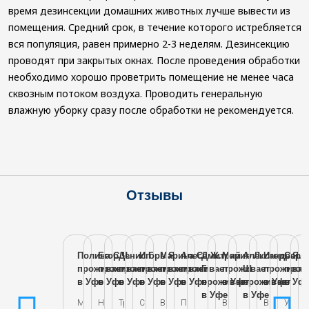
время дезинсекции домашних животных лучше вывести из
помещения. Средний срок, в течение которого истребляется
вся популяция, равен примерно 2-3 неделям. Дезинсекцию
проводят при закрытых окнах. После проведения обработки
необходимо хорошо проветрить помещение не менее часа
сквозным потоком воздуха. Проводить генеральную
влажную уборку сразу после обработки не рекомендуется.
Отзывы
Полина С.
Егор Ч.
Денис Г.
Игорь Я
Марина С.
Алеся Ж.
Дмитрий
Мария Л.
Александра
Игорь Я.
Серге
проживает
проживает
проживает
проживает
проживает
проживает
Г.
проживает
Ш
проживае
прож
в Уфе
в Уфе
в Уфе
в Уфе
в Уфе
в Уфе
проживает
в Уфе
проживает
в Уфе
в Уф
в Уфе
в Уфе
Мы
Несколько
Травить
Соседи
В
Помню,
Выведение
В
У