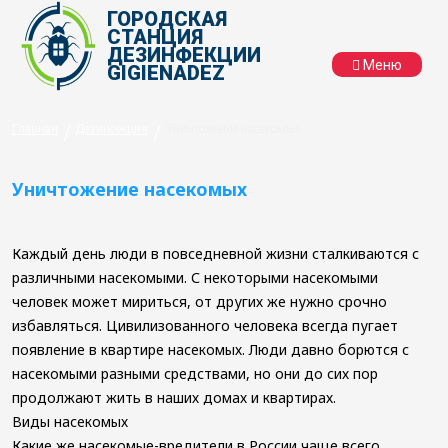
ГОРОДСКАЯ
СТАНЦИЯ
ДЕЗИНФЕКЦИИ
Меню
GIGIENADEZ
Дезинсекция
Уничтожение
Главная
/
Дезинсекция
/
Уничтожение насекомых
клопов
Дератизация
Уничтожение
Уничтожение насекомых
клещей
Уничтожение
Уничтожение
мышей
тараканов
Дезинфекция
Уничтожение
Уничтожение
Каждый день люди в повседневной жизни сталкиваются с
крыс
Демеркуризация
муравьев
различными насекомыми. С некоторыми насекомыми
ртути
Уничтожение
человек может мириться, от других же нужно срочно
из
Коронавирус
моли
избавляться. Цивилизованного человека всегда пугает
градусника
Уничтожение
появление в квартире насекомых. Люди давно борются с
Демеркуризация
тли
насекомыми разными средствами, но они до сих пор
ртути
Уничтожение
Организациям
Чистка
продолжают жить в наших домах и квартирах.
комаров
кулеров
Уничтожение
Виды насекомых
Дезинфекция
Подготовка
мух
Какие же насекомые-вредители в России чаще всего