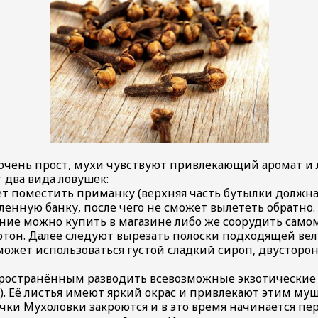
 очень прост, мухи чувствуют привлекающий аромат и 
два вида ловушек:
ет поместить приманку (верхняя часть бутылки должна
вленную банку, после чего не сможет вылететь обратно.
ие можно купить в магазине либо же соорудить самому
артон. Далее следуют вырезать полоски подходящей ве
 может использоваться густой сладкий сироп, двусторон
пространённым разводить всевозможные экзотические 
). Её листья имеют яркий окрас и привлекают этим муше
чки Мухоловки закроются и в это время начинается пе