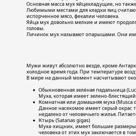
фосфином
Основная масса мух яйцекладущие, но также
Уничтожение
Любимыми местами для кладки яиц считаютс
блох
испорченное мясо, фекалии человека.
Яйца мух довольно мелкие и имеют продол
головы.
Личинок мух называют опарышами. Они им
Мужи живут абсолютно везде, кроме Антарк
холодное время года. При температуре возд
В мире на данный момент насчитывают око
Обыкновенная зелёная падальница (Lucil
Муха, которая имеет зелено-блестящий
Комнатная или домашняя муха (Musca d
Данное насекомое имеет серый окрас т
недалеко от человечьего жилья. Пита
Ктырь (Satanas gigas)
Муха-хищник, имеет большие размеры, а
человека от этих мух заключается в то