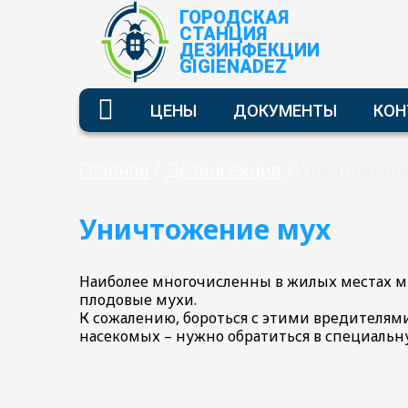
ГОРОДСКАЯ
СТАНЦИЯ
ДЕЗИНФЕКЦИИ
GIGIENADEZ
Дезинсекция
ЦЕНЫ
ДОКУМЕНТЫ
КОН
Уничтожение
клопов
Дератизация
Уничтожение
Главная
/
Дезинсекция
/
Уничтожени
клещей
Уничтожение
Уничтожение
мышей
Дезинфекция
тараканов
Уничтожение
Уничтожение мух
Уничтожение
крыс
Демеркуризация
муравьев
ртути
Уничтожение
Наиболее многочисленны в жилых местах м
из
моли
Коронавирус
плодовые мухи.
градусника
Уничтожение
К сожалению, бороться с этими вредителями
Демеркуризация
тли
насекомых – нужно обратиться в специальн
ртути
Уничтожение
Чистка
комаров
Организациям
кулеров
Уничтожение
Дезинфекция
мух