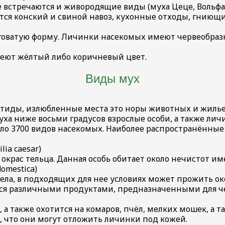
 встречаются и живородящие виды (муха Цеце, Вольфар
я конский и свиной навоз, кухонные отходы, гниющи
говатую форму. Личинки насекомых имеют червеобразн
еют жёлтый либо коричневый цвет.
Виды мух
тиды, излюбленные места это норы животных и жилье
уха ниже восьми градусов взрослые особи, а также лич
ло 3700 видов насекомых. Наиболее распространённые
ia caesar)
 окрас тельца. Данная особь обитает около нечистот и
omestica)
ела, в подходящих для нее условиях может прожить ок
ется различными продуктами, предназначенными для че
 также охотится на комаров, пчёл, мелких мошек, а т
м, что они могут отложить личинки под кожей.