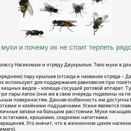
 мухи и почему их не стоит терпеть ряд
 классу Насекомые и отряду Двукрылые. Тело мухи в д
переднюю) пару крыльев (отсюда и название отряда – 
х используют для поддержания равновесия при полёте)
 хищных видов – колюще-сосущий ротовой аппарат. Т
 три пары лапок (они же в свою очередь поделены на п
ьным поверхностям. Данная особенность им доступна б
готками и клейкими подушечками. Усики являются гла
зличные запахи на большом расстоянии. Мухи насыщаю
и остатками, крошками, сладкими напитками.
ращения. Это значит, что в жизненном цикле насеком
имаго).