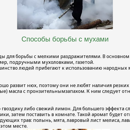
Способы борьбы с мухами
ы для борьбы с мелкими раздражителями. В основном 
мер, подручными мухоловками, газетой.
инство людей прибегают к использованию народных м
ошо развит нюх, поэтому они не любят наличия резких
е) масла с пронзительнымзапахом. К ним следует отне
гвоздику либо свежий лимон. Для большего эффекта сл
ики, затем поставить в комнате. Такой аромат будет о
ующих трав: полынь, мята, лавровый лист мелиса, лава
этом месте.