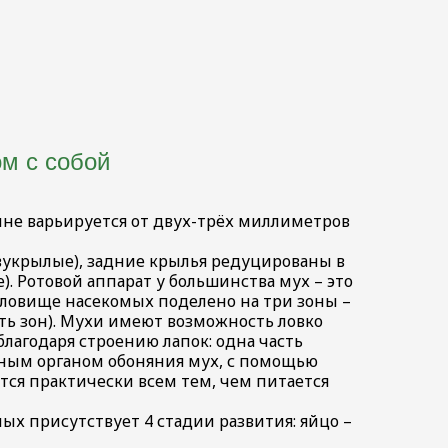
ом с собой
лине варьируется от двух-трёх миллиметров
Двукрылые), задние крылья редуцированы в
. Ротовой аппарат у большинства мух – это
уловище насекомых поделено на три зоны –
ять зон). Мухи имеют возможность ловко
лагодаря строению лапок: одна часть
вным органом обоняния мух, с помощью
тся практически всем тем, чем питается
ых присутствует 4 стадии развития: яйцо –