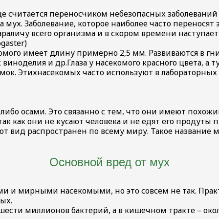
це считается переносчиком небезопасных заболеваний (
 мух. Заболевание, которое наиболее часто переносят 
араличу всего организма и в скором времени наступает
gaster)
комого имеет длину примерно 2,5 мм. Развиваются в г
виноделия и др.Глаза у насекомого красного цвета, а
мок. Этихнасекомых часто используют в лабораторных
либо осами. Это связанно с тем, что они имеют похожи
к как они не кусают человека и не едят его продуты 
т вид распространен по всему миру. Такое название му
Основной вред от мух
ми и мирными насекомыми, но это совсем не так. Пра
ых.
 шести миллионов бактерий, а в кишечном тракте – ок