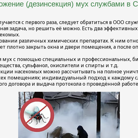
ожение (дезинсекция) мух службами в 
учается с первого раза, следует обратиться в ООО сл
ная задача, но решить её можно. Есть два эффективны
секомых.
зовании различных химических препаратах. К ним отн
ует плотно закрыть окна и двери помещения, а после 
я мух с помощью специальных и профессиональных, би
щества, сульфанол, окислители и спирты и т.д.
кции насекомых можно рассчитывать на полное уничт
о всех помещениях; индивидуальный подход к каждому с
го договора и выдача протокола о проведённой работе